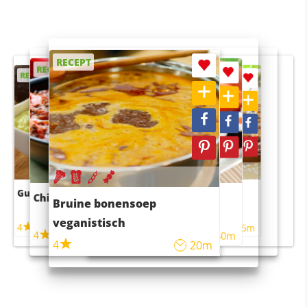
RECEPT
RECEPT
RECEPT
RECEPT
RECEPT
Guacamole
Pruimentaart met kaneel
Chili con carne
Sushi rijstsalade
Bruine bonensoep
maaltijdsalade
veganistisch
4
4
5m
55m
4
4
45m
40m
4
20m