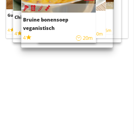
Guacamole
Pruimentaart met kaneel
Chili con carne
Sushi rijstsalade
Bruine bonensoep
maaltijdsalade
veganistisch
4
4
5m
55m
4
4
45m
40m
4
20m