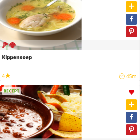
Kippensoep
4
45m
RECEPT