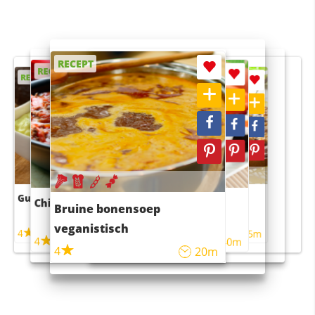
RECEPT
RECEPT
RECEPT
RECEPT
RECEPT
Guacamole
Pruimentaart met kaneel
Chili con carne
Sushi rijstsalade
Bruine bonensoep
maaltijdsalade
veganistisch
4
4
5m
55m
4
4
45m
40m
4
20m