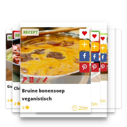
RECEPT
RECEPT
RECEPT
RECEPT
RECEPT
Guacamole
Pruimentaart met kaneel
Chili con carne
Sushi rijstsalade
Bruine bonensoep
maaltijdsalade
veganistisch
4
4
5m
55m
4
4
45m
40m
4
20m