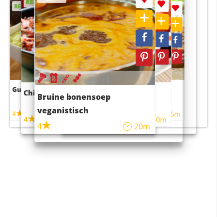
RECEPT
RECEPT
RECEPT
RECEPT
Guacamole
Pruimentaart met kaneel
Chili con carne
Sushi rijstsalade
Bruine bonensoep
maaltijdsalade
veganistisch
4
4
5m
55m
4
4
45m
40m
4
20m