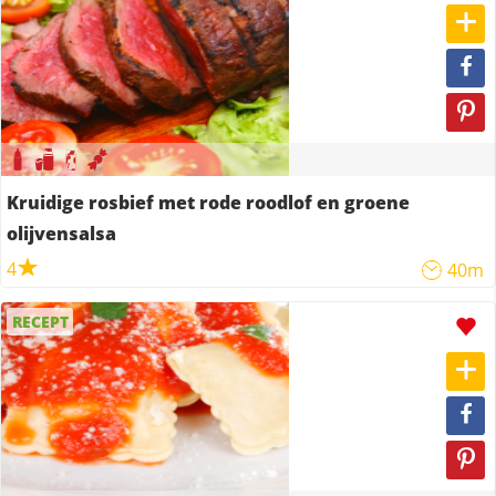
Kruidige rosbief met rode roodlof en groene
olijvensalsa
4
40m
RECEPT