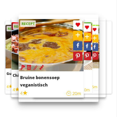
RECEPT
RECEPT
RECEPT
RECEPT
RECEPT
Guacamole
Pruimentaart met kaneel
Chili con carne
Sushi rijstsalade
Bruine bonensoep
maaltijdsalade
veganistisch
4
4
5m
55m
4
4
45m
40m
4
20m