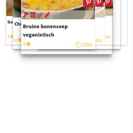
Guacamole
Pruimentaart met kaneel
Chili con carne
Sushi rijstsalade
Bruine bonensoep
maaltijdsalade
veganistisch
4
4
5m
55m
4
4
45m
40m
4
20m