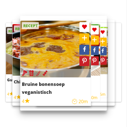
RECEPT
RECEPT
RECEPT
RECEPT
RECEPT
Guacamole
Pruimentaart met kaneel
Chili con carne
Sushi rijstsalade
Bruine bonensoep
maaltijdsalade
veganistisch
4
4
5m
55m
4
4
45m
40m
4
20m