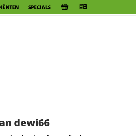
DIËNTEN
SPECIALS
an dewi66