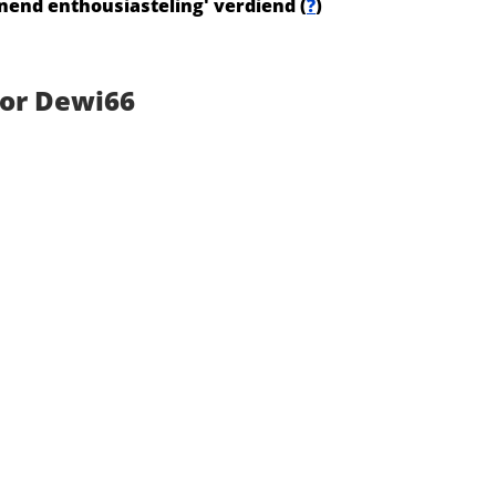
nnend enthousiasteling' verdiend (
?
)
oor Dewi66