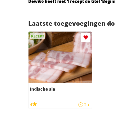
Dewi66 heeft met 1 recept de titel 'Begi
Laatste toegevoegingen d
RECEPT
Indische sla
4
2u