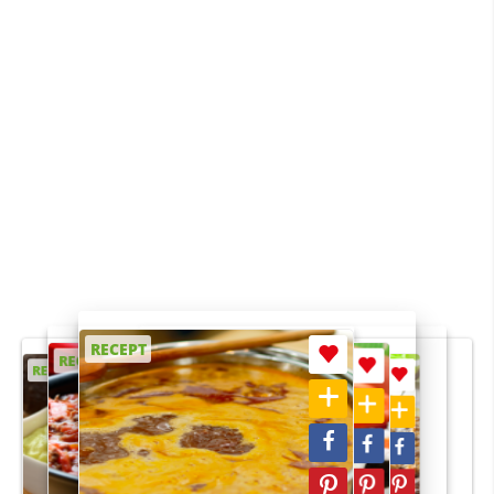
RECEPT
RECEPT
RECEPT
RECEPT
RECEPT