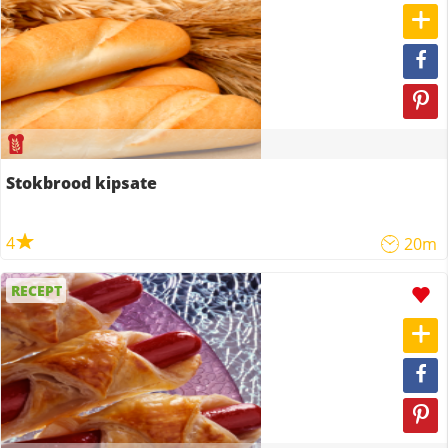
Stokbrood kipsate
4
20m
RECEPT