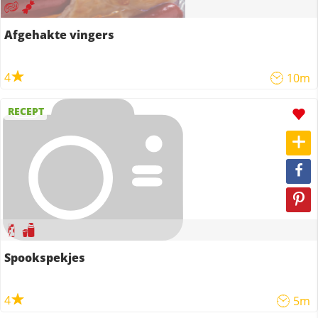
Afgehakte vingers
4
10m
RECEPT
Spookspekjes
4
5m