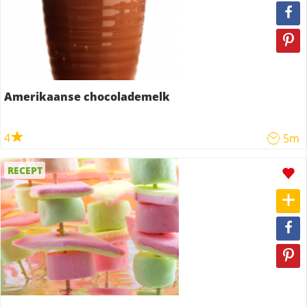
Amerikaanse chocolademelk
4
5m
RECEPT