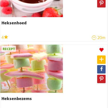
Heksenhoed
4
20m
RECEPT
Heksenbezems