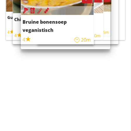
Guacamole
Pruimentaart met kaneel
Chili con carne
Sushi rijstsalade
Bruine bonensoep
maaltijdsalade
veganistisch
4
4
5m
55m
4
4
45m
40m
4
20m