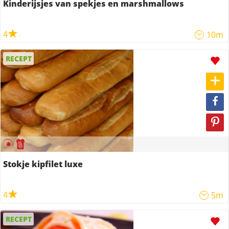
Kinderijsjes van spekjes en marshmallows
4
10m
RECEPT
Stokje kipfilet luxe
4
5m
RECEPT