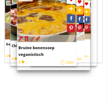
RECEPT
RECEPT
RECEPT
RECEPT
Guacamole
Pruimentaart met kaneel
Chili con carne
Sushi rijstsalade
Bruine bonensoep
maaltijdsalade
veganistisch
4
4
5m
55m
4
4
45m
40m
4
20m