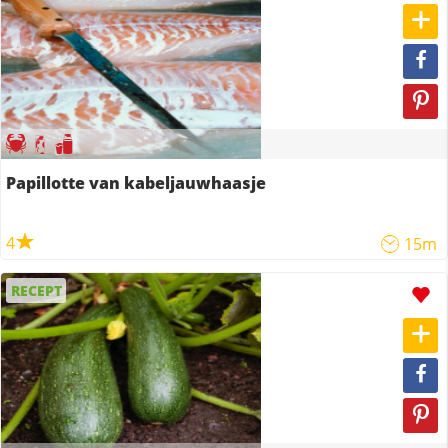
Papillotte van kabeljauwhaasje
4
15m
RECEPT