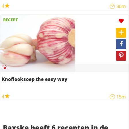
4
30m
RECEPT
Knoflooksoep the easy way
4
15m
Baxske heeft 6 recepten in de