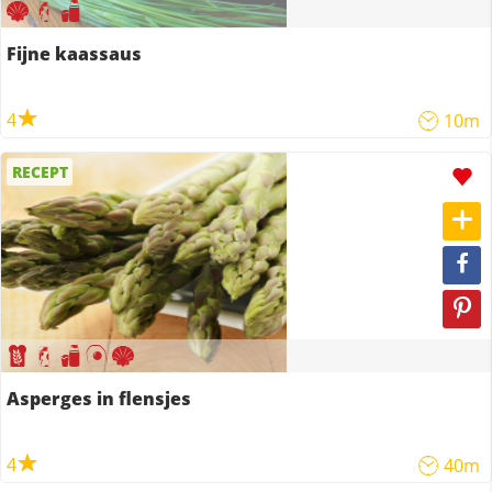
Fijne kaassaus
4
10m
RECEPT
Asperges in flensjes
4
40m