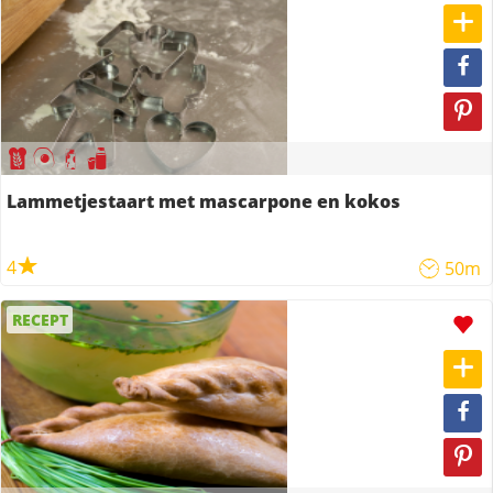
Lammetjestaart met mascarpone en kokos
4
50m
RECEPT