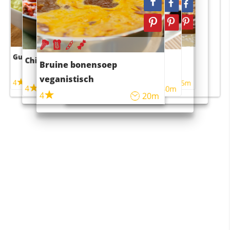
Guacamole
Pruimentaart met kaneel
Chili con carne
Sushi rijstsalade
Bruine bonensoep
maaltijdsalade
veganistisch
4
4
5m
55m
4
4
45m
40m
4
20m