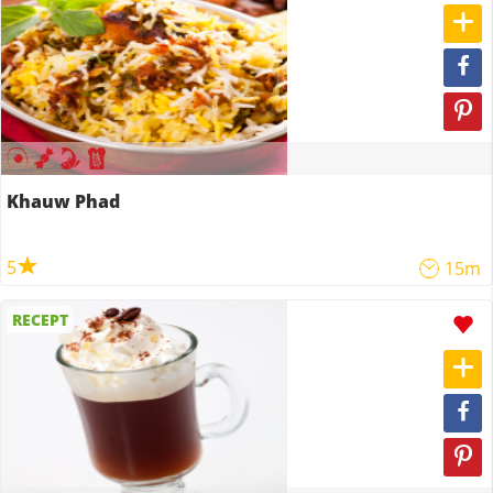
Khauw Phad
5
15m
RECEPT