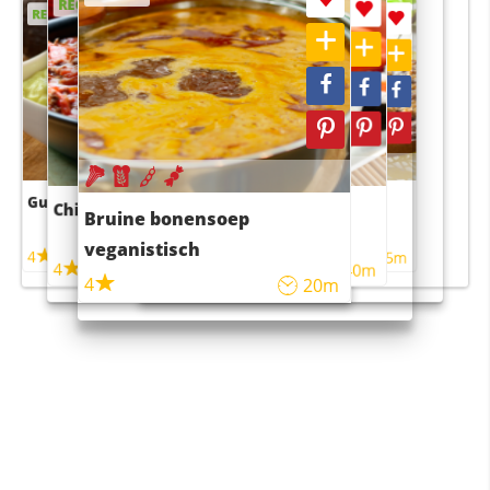
RECEPT
RECEPT
RECEPT
RECEPT
Guacamole
Pruimentaart met kaneel
Chili con carne
Sushi rijstsalade
Bruine bonensoep
maaltijdsalade
veganistisch
4
4
5m
55m
4
4
45m
40m
4
20m