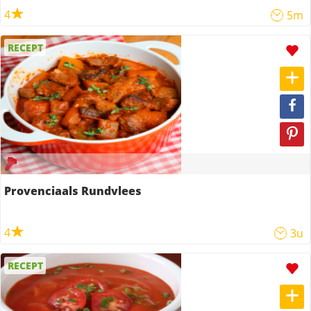
4
5m
RECEPT
Provenciaals Rundvlees
4
3u
RECEPT