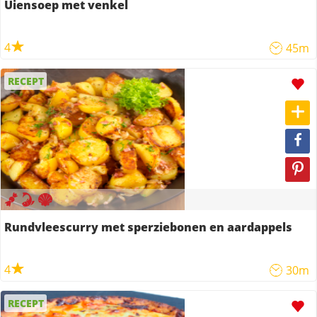
Uiensoep met venkel
4
45m
RECEPT
Rundvleescurry met sperziebonen en aardappels
4
30m
RECEPT