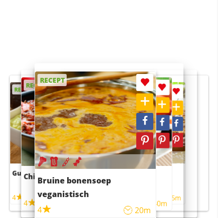
RECEPT
RECEPT
RECEPT
RECEPT
RECEPT
Guacamole
Pruimentaart met kaneel
Chili con carne
Sushi rijstsalade
Bruine bonensoep
maaltijdsalade
veganistisch
4
4
5m
55m
4
4
45m
40m
4
20m