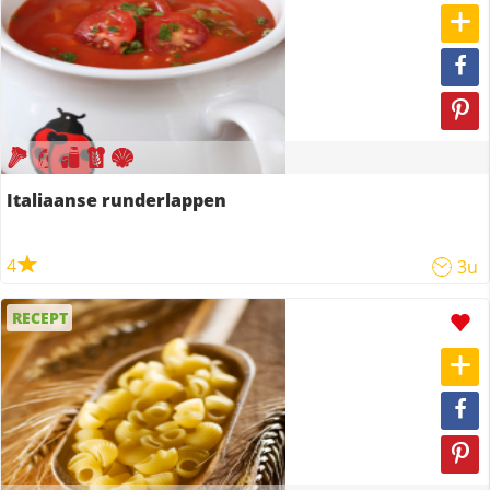
Italiaanse runderlappen
4
3u
RECEPT