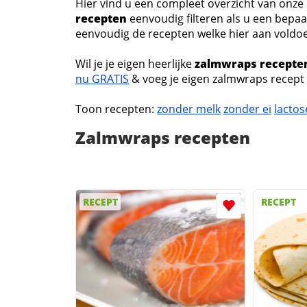
Hier vind u een compleet overzicht van onz
recepten
eenvoudig filteren als u een bepaal
eenvoudig de recepten welke hier aan voldoen,
Wil je je eigen heerlijke
zalmwraps recepte
nu GRATIS
& voeg je eigen zalmwraps recept 
Toon recepten:
zonder melk
zonder ei
lactos
Zalmwraps recepten
RECEPT
RECEPT