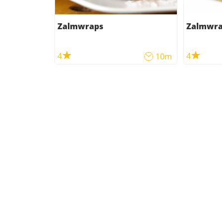
Zalmwraps
Zalmwr
4
4
10m