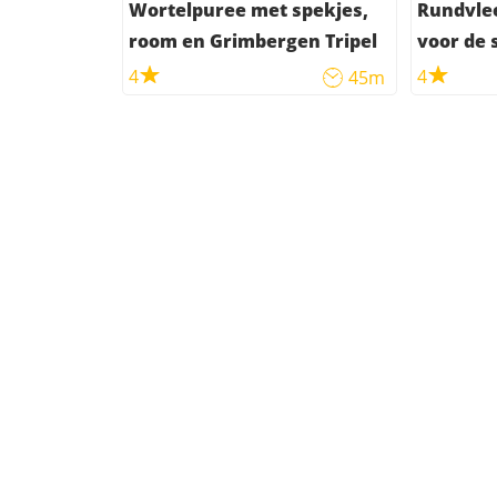
Wortelpuree met spekjes,
Rundvle
room en Grimbergen Tripel
voor de s
4
4
45m