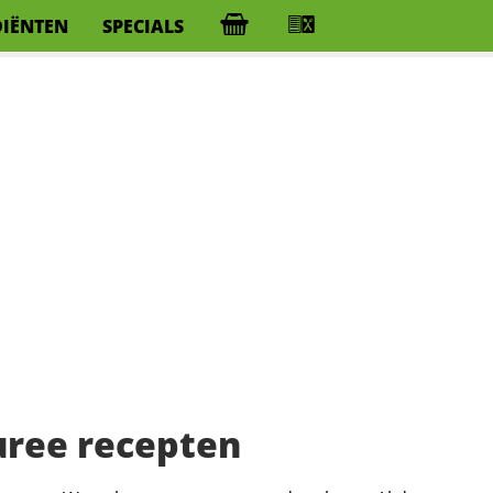
DIËNTEN
SPECIALS
uree recepten