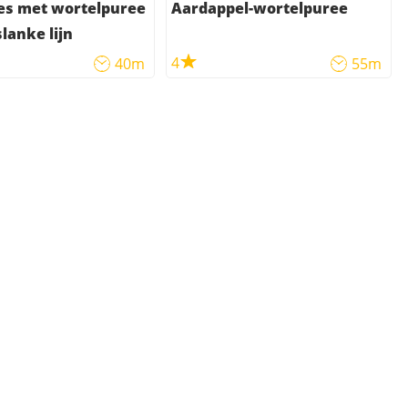
es met wortelpuree
Aardappel-wortelpuree
lanke lijn
4
40m
55m