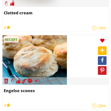
Clotted cream
4
10m
RECEPT
Engelse scones
4
20m