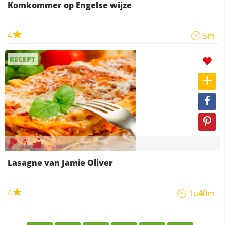
Komkommer op Engelse wijze
4
5m
RECEPT
Lasagne van Jamie Oliver
4
1u40m