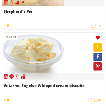
Shepherd's Pie
4
1u
RECEPT
Vetarme Engelse Whipped cream biscuits
4
20m