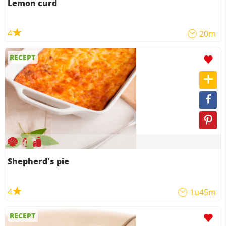
Lemon curd
4
20m
RECEPT
Shepherd's pie
4
1u45m
RECEPT