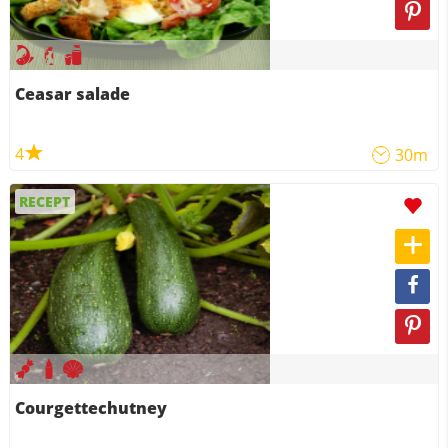
Ceasar salade
4
30m
RECEPT
Courgettechutney