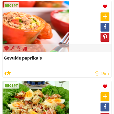
RECEPT
Gevulde paprika's
4
45m
RECEPT