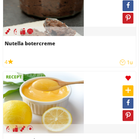
Nutella botercreme
4
1u
RECEPT