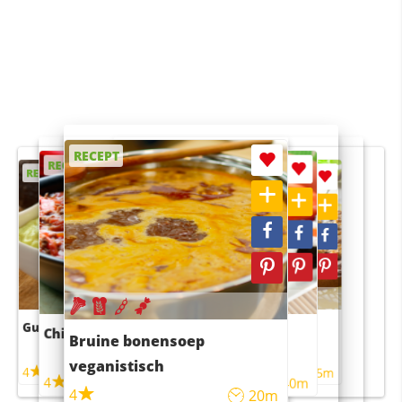
RECEPT
RECEPT
RECEPT
RECEPT
RECEPT
Guacamole
Pruimentaart met kaneel
Chili con carne
Sushi rijstsalade
Bruine bonensoep
maaltijdsalade
veganistisch
4
4
5m
55m
4
4
45m
40m
4
20m