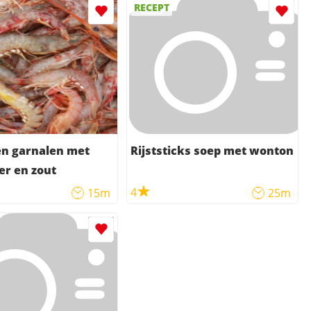
RECEPT
n garnalen met
Rijststicks soep met wonton
per en zout
4
15m
25m