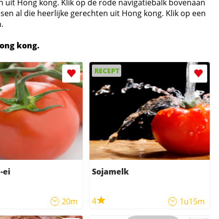
n uit Hong kong. Klik op de rode navigatiebalk bovenaan
n al die heerlijke gerechten uit Hong kong. Klik op een
.
Hong kong.
RECEPT
-ei
Sojamelk
4
20m
1u15m