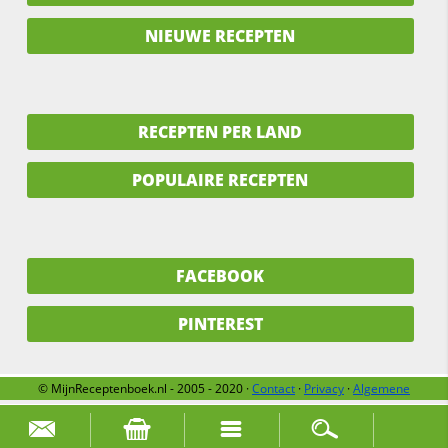
NIEUWE RECEPTEN
RECEPTEN PER LAND
POPULAIRE RECEPTEN
FACEBOOK
PINTEREST
© MijnReceptenboek.nl - 2005 - 2020 ·
Contact
·
Privacy
·
Algemene
voorwaarden
·
Support
·
Over ons
Zoek naar: