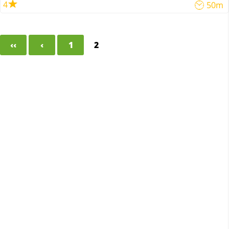
4
50m
‹‹
‹
1
2