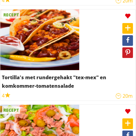
4
20m
RECEPT
Tortilla's met rundergehakt "tex-mex" en
komkommer-tomatensalade
4
20m
RECEPT