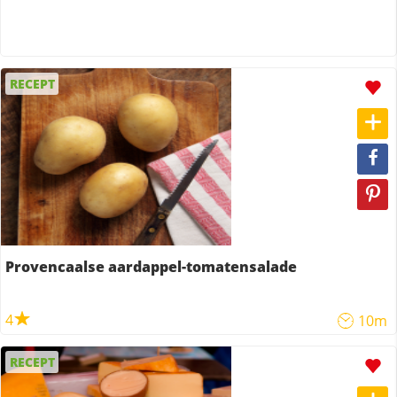
RECEPT
Provencaalse aardappel-tomatensalade
4
10m
RECEPT