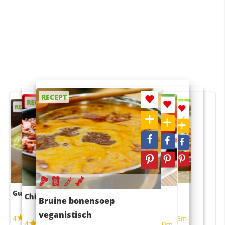
RECEPT
RECEPT
RECEPT
RECEPT
RECEPT
Guacamole
Pruimentaart met kaneel
Chili con carne
Sushi rijstsalade
Bruine bonensoep
maaltijdsalade
veganistisch
4
4
5m
55m
4
4
45m
40m