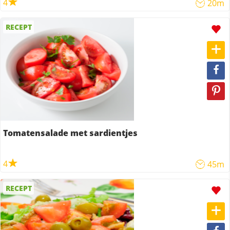
4
20m
RECEPT
Tomatensalade met sardientjes
4
45m
RECEPT