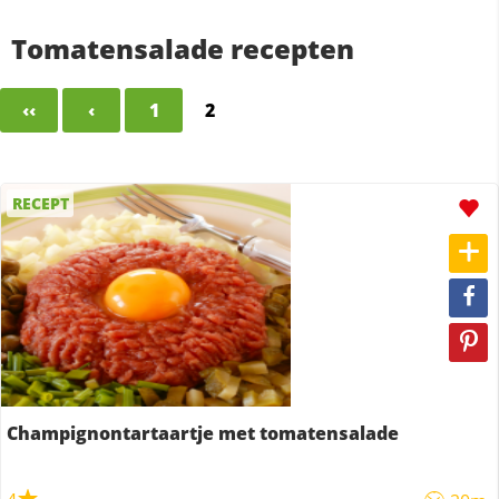
Tomatensalade recepten
‹‹
‹
1
2
RECEPT
Champignontartaartje met tomatensalade