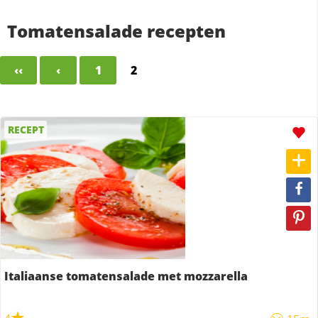
Tomatensalade recepten
‹‹
‹
1
2
RECEPT
Italiaanse tomatensalade met mozzarella