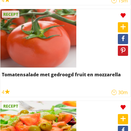
4
15m
RECEPT
Tomatensalade met gedroogd fruit en mozzarella
4
30m
RECEPT