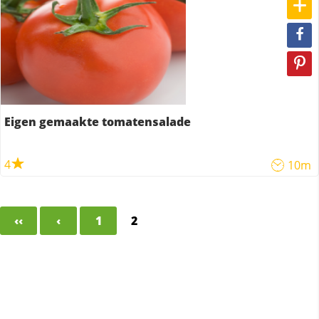
Eigen gemaakte tomatensalade
4
10m
‹‹
‹
1
2