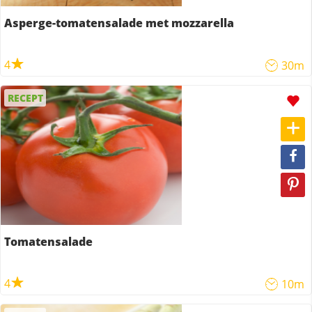
Asperge-tomatensalade met mozzarella
4
30m
RECEPT
Tomatensalade
4
10m