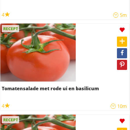
4
5m
RECEPT
Tomatensalade met rode ui en basilicum
4
10m
RECEPT