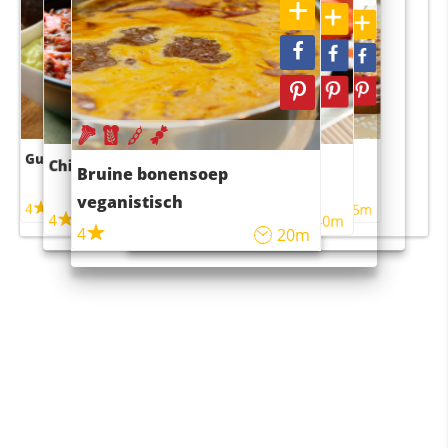
Guacamole
Pruimentaart met kaneel
Chili con carne
Sushi rijstsalade
Bruine bonensoep
maaltijdsalade
veganistisch
4
4
5m
55m
4
4
45m
40m
4
20m