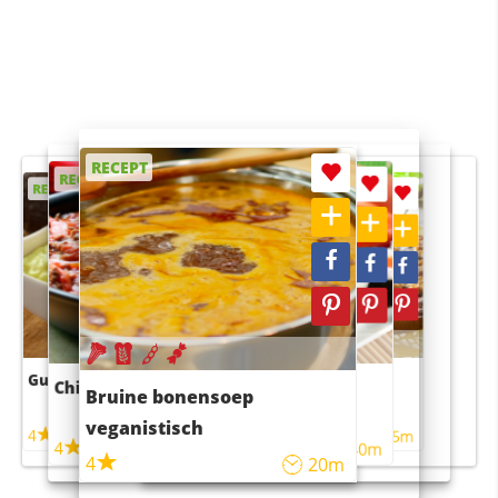
RECEPT
RECEPT
RECEPT
RECEPT
RECEPT
Guacamole
Pruimentaart met kaneel
Chili con carne
Sushi rijstsalade
Bruine bonensoep
maaltijdsalade
veganistisch
4
4
5m
55m
4
4
45m
40m
4
20m