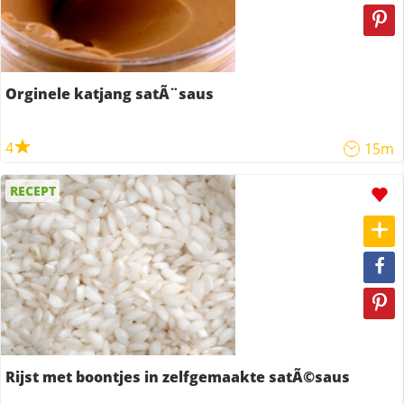
Orginele katjang satÃ¨saus
4
15m
RECEPT
Rijst met boontjes in zelfgemaakte satÃ©saus