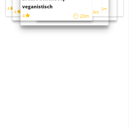
maaltijdsalade
veganistisch
4
4
5m
55m
4
4
45m
40m
4
20m