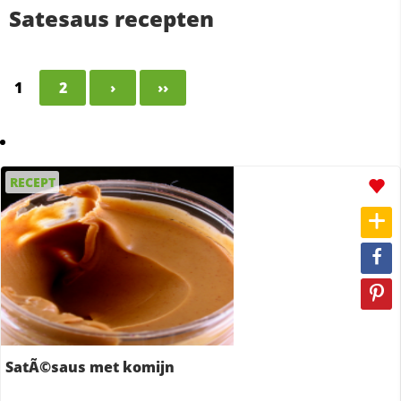
Satesaus recepten
1
2
›
››
RECEPT
SatÃ©saus met komijn