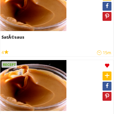
SatÃ©saus
4
15m
RECEPT