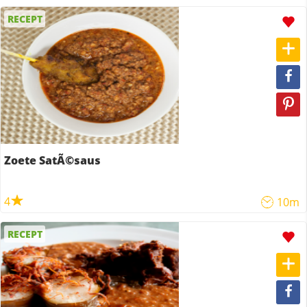
RECEPT
Zoete SatÃ©saus
4
10m
RECEPT