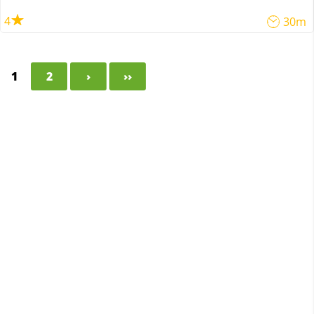
4
30m
1
2
›
››