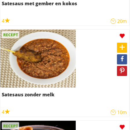
Satesaus met gember en kokos
4
20m
RECEPT
Satesaus zonder melk
4
10m
RECEPT