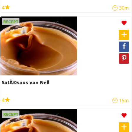
4
30m
RECEPT
SatÃ©saus van Nell
4
15m
RECEPT