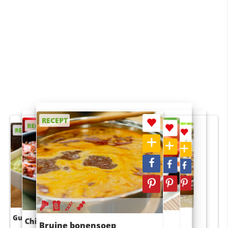
RECEPT
RECEPT
RECEPT
RECEPT
RECEPT
Guacamole
Pruimentaart met kaneel
Chili con carne
Sushi rijstsalade
Bruine bonensoep