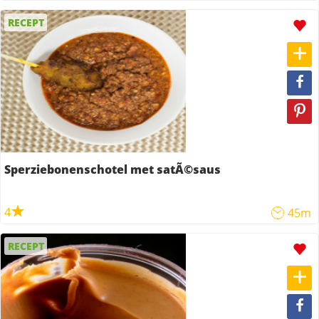
RECEPT
Sperziebonenschotel met satÃ©saus
4
45m
RECEPT