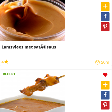
Lamsvlees met satÃ©saus
4
50m
RECEPT