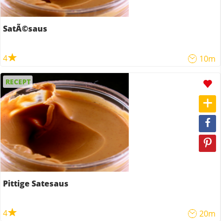
SatÃ©saus
4
10m
RECEPT
Pittige Satesaus
4
20m