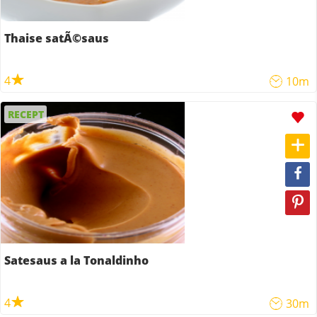
Thaise satÃ©saus
4
10m
RECEPT
Satesaus a la Tonaldinho
4
30m