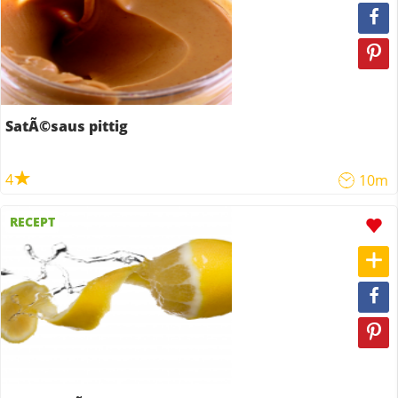
SatÃ©saus pittig
4
10m
RECEPT