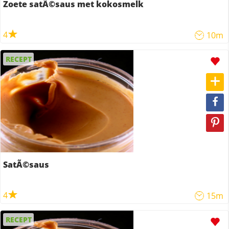
Zoete satÃ©saus met kokosmelk
4
10m
RECEPT
SatÃ©saus
4
15m
RECEPT