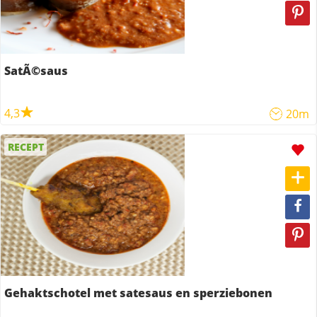
SatÃ©saus
4,3
20m
RECEPT
Gehaktschotel met satesaus en sperziebonen