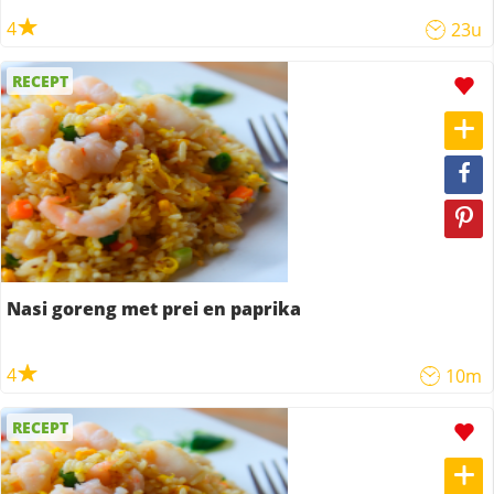
4
23u
RECEPT
Nasi goreng met prei en paprika
4
10m
RECEPT