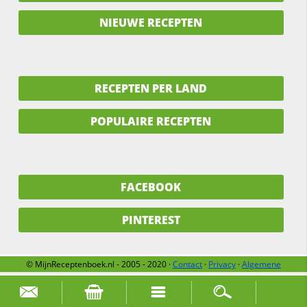
NIEUWE RECEPTEN
RECEPTEN PER LAND
POPULAIRE RECEPTEN
FACEBOOK
PINTEREST
© MijnReceptenboek.nl - 2005 - 2020 ·
Contact
·
Privacy
·
Algemene
voorwaarden
·
Support
·
Over ons
Zoek naar: