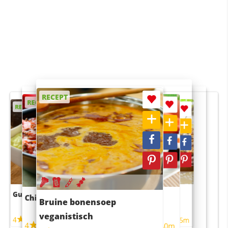
RECEPT
RECEPT
RECEPT
RECEPT
RECEPT
Guacamole
Pruimentaart met kaneel
Chili con carne
Sushi rijstsalade
Bruine bonensoep
maaltijdsalade
veganistisch
4
4
5m
55m
4
4
45m
40m