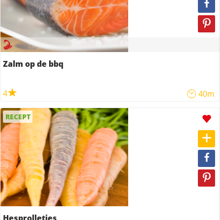
Zalm op de bbq
4
40m
RECEPT
Hesprolletjes