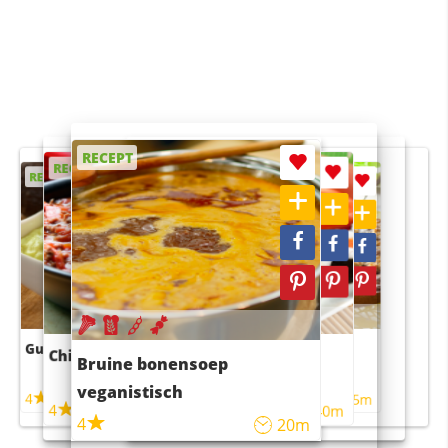
RECEPT
RECEPT
RECEPT
RECEPT
RECEPT
Guacamole
Pruimentaart met kaneel
Chili con carne
Sushi rijstsalade
Bruine bonensoep
maaltijdsalade
veganistisch
4
4
5m
55m
4
4
45m
40m
4
20m