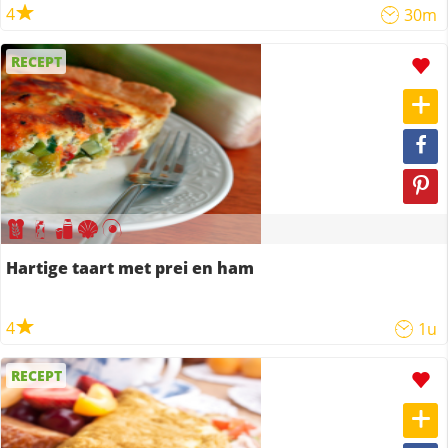
4
30m
RECEPT
Hartige taart met prei en ham
4
1u
RECEPT