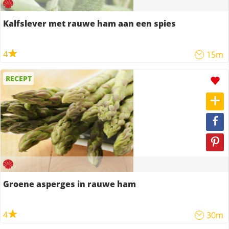
Kalfslever met rauwe ham aan een spies
4
15m
RECEPT
Groene asperges in rauwe ham
4
30m