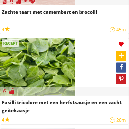
Zachte taart met camembert en brocolli
4
45m
RECEPT
Fusilli tricolore met een herfstsausje en een zacht
geitekaasje
4
20m