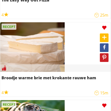
The Easy Way Out Pizza
4
25m
RECEPT
Broodje warme brie met krokante rauwe ham
4
15m
RECEPT