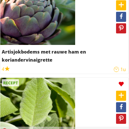
Artisjokbodems met rauwe ham en
koriandervinaigrette
4
1u
RECEPT