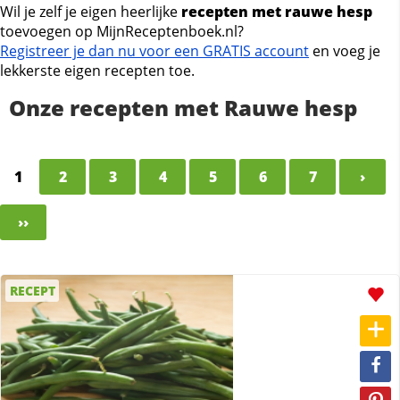
Wil je zelf je eigen heerlijke
recepten met rauwe hesp
toevoegen op MijnReceptenboek.nl?
Registreer je dan nu voor een GRATIS account
en voeg je
lekkerste eigen recepten toe.
Onze recepten met Rauwe hesp
1
2
3
4
5
6
7
›
››
RECEPT