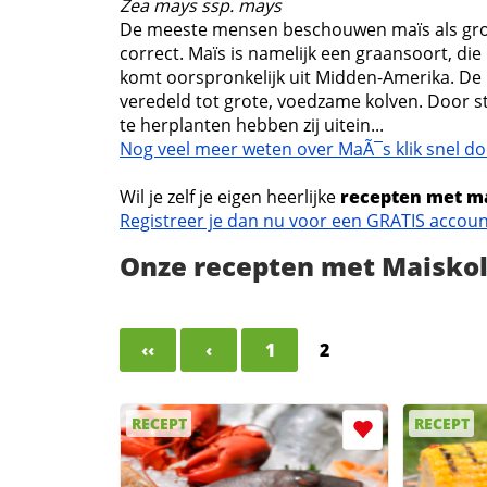
Zea mays ssp. mays
De meeste mensen beschouwen maïs als groen
correct. Maïs is namelijk een graansoort, die
komt oorspronkelijk uit Midden-Amerika. De
veredeld tot grote, voedzame kolven. Door s
te herplanten hebben zij uitein...
Nog veel meer weten over MaÃ¯s klik snel do
Wil je zelf je eigen heerlijke
recepten met m
Registreer je dan nu voor een GRATIS accou
Onze recepten met Maisko
‹‹
‹
1
2
RECEPT
RECEPT