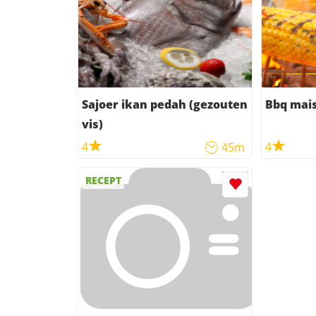
Sajoer ikan pedah (gezouten
Bbq mai
vis)
4
4
45m
RECEPT