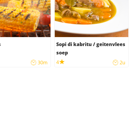
s
Sopi di kabritu / geitenvlees
soep
4
30m
2u