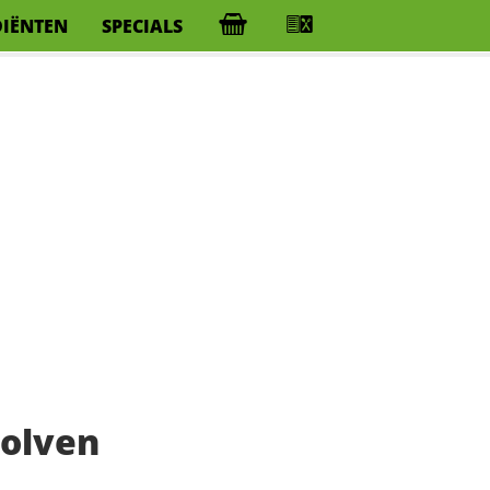
DIËNTEN
SPECIALS
olven