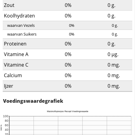
Zout
0%
0
g.
Koolhydraten
0%
0
g.
waarvan Vezels
0%
0
g.
waarvan Suikers
0%
0
g.
Proteinen
0%
0
g.
Vitamine A
0%
0
µg.
Vitamine C
0%
0
mg.
Calcium
0%
0
mg.
Ijzer
0%
0
mg.
Voedingswaardegrafiek