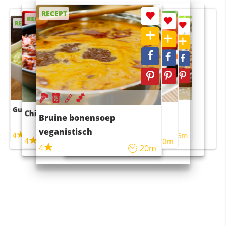
RECEPT
RECEPT
RECEPT
RECEPT
RECEPT
Guacamole
Pruimentaart met kaneel
Chili con carne
Sushi rijstsalade
Bruine bonensoep
maaltijdsalade
veganistisch
4
4
5m
55m
4
4
45m
40m
4
20m