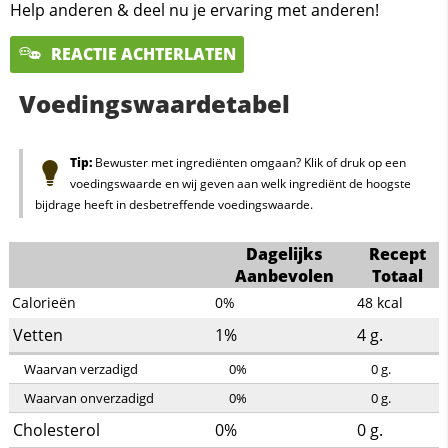
Help anderen & deel nu je ervaring met anderen!
REACTIE ACHTERLATEN
Voedingswaardetabel
Tip:
Bewuster met ingrediënten omgaan? Klik of druk op een
voedingswaarde en wij geven aan welk ingrediënt de hoogste
bijdrage heeft in desbetreffende voedingswaarde.
Dagelijks
Recept
Aanbevolen
Totaal
Calorieën
0%
48
kcal
Vetten
1%
4
g.
Waarvan verzadigd
0%
0
g.
Waarvan onverzadigd
0%
0
g.
Cholesterol
0%
0
g.