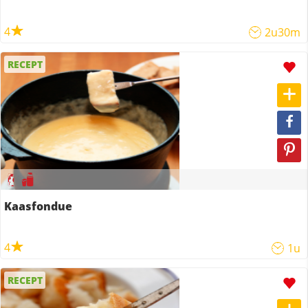
4
2u30m
RECEPT
Kaasfondue
4
1u
RECEPT