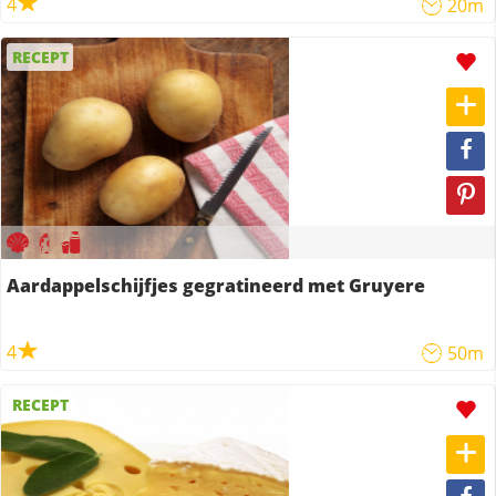
4
20m
RECEPT
Aardappelschijfjes gegratineerd met Gruyere
4
50m
RECEPT