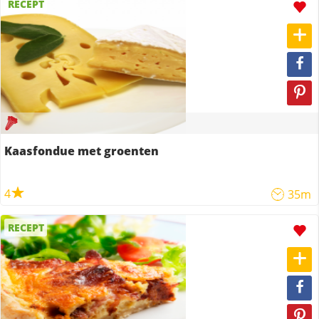
RECEPT
Kaasfondue met groenten
4
35m
RECEPT