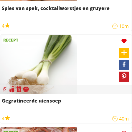
Spies van spek, cocktailworstjes en gruyere
4
10m
RECEPT
Gegratineerde uiensoep
4
40m