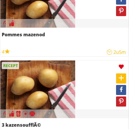
Pommes mazenod
4
2u5m
RECEPT
3 kazensoufflÃ©