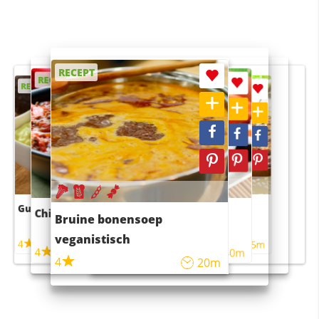
RECEPT
RECEPT
RECEPT
RECEPT
RECEPT
Guacamole
Pruimentaart met kaneel
Chili con carne
Sushi rijstsalade
Bruine bonensoep
maaltijdsalade
veganistisch
4
4
5m
55m
4
4
45m
40m
4
20m