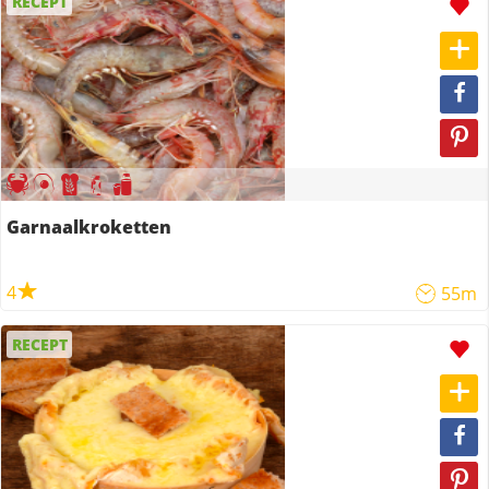
RECEPT
Garnaalkroketten
4
55m
RECEPT