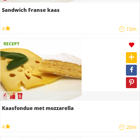
Sandwich Franse kaas
4
15m
RECEPT
Kaasfondue met mozzarella
4
20m