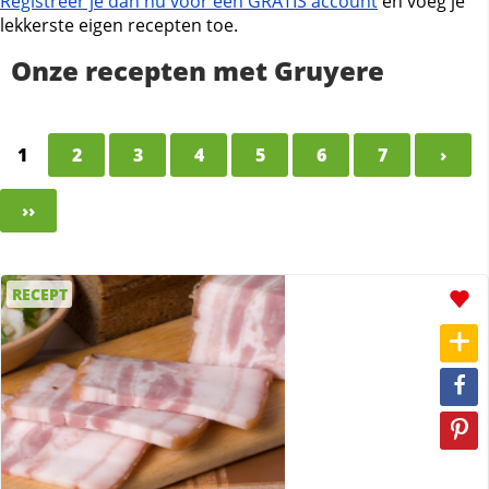
Registreer je dan nu voor een GRATIS account
en voeg je
lekkerste eigen recepten toe.
Onze recepten met Gruyere
1
2
3
4
5
6
7
›
››
RECEPT