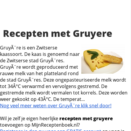
Recepten met Gruyere
GruyÃ¨re is een Zwitserse
kaassoort. De kaas is genoemd naar
de Zwitserse stad GruyÃ¨res.
GruyÃ¨re wordt geproduceerd met
rauwe melk van het platteland rond
de stad GruyÃ¨res. Deze ongepasteuriseerde melk wordt
tot 34Â°C verwarmd en vervolgens gestremd. De
gestremde melk wordt vermalen tot korrels. Deze worden
weer gekookt op 43Â°C. De temperat...
Nog veel meer weten over GruyÃ¨re klik snel door!
Wil je zelf je eigen heerlijke
recepten met gruyere
toevoegen op MijnReceptenboek.nl?