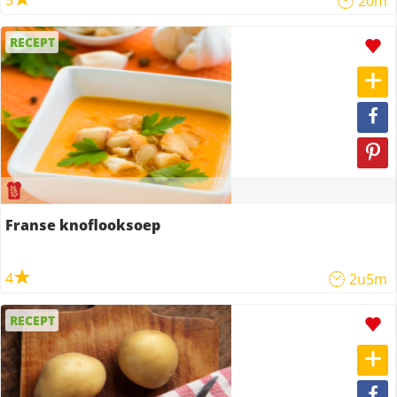
5
20m
RECEPT
Franse knoflooksoep
4
2u5m
RECEPT