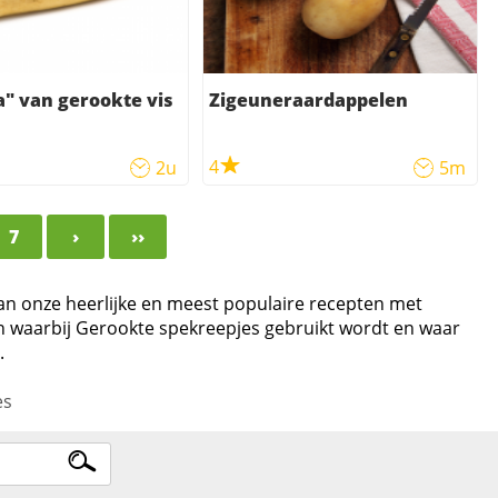
" van gerookte vis
Zigeuneraardappelen
4
2u
5m
7
›
››
van onze heerlijke en meest populaire recepten met
en waarbij Gerookte spekreepjes gebruikt wordt en waar
.
es