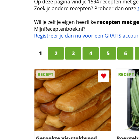
Op deze pagina vind je 1594 recepten met ge
Zoek je andere recepten? Probeer dan onze
Wil je zelf je eigen heerlijke
recepten met g
MijnReceptenboek.nl?
Registreer je dan nu voor een GRATIS accou
1
2
3
4
5
6
RECEPT
RECEPT
Gerookte vis-stokbrood
Roergeb