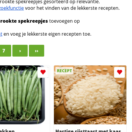
rookte spekreepjes gesorteerd op relevantie.
zoekfunctie
voor het vinden van de lekkerste recepten.
erookte spekreepjes
toevoegen op
nt
en voeg je lekkerste eigen recepten toe.
7
›
››
RECEPT
akken
Hartige rijsttaart met kaas