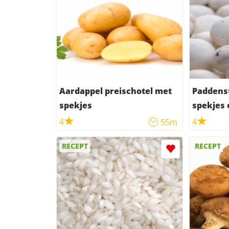
Aardappel preischotel met
Paddens
spekjes
spekjes 
4
4
55m
RECEPT
RECEPT