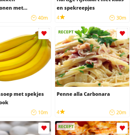
bonen met
en spekreepjes
pjes
4
40m
30m
RECEPT
soep met spekjes
Penne alla Carbonara
look
4
10m
20m
RECEPT