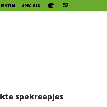
DIËNTEN
SPECIALS
kte spekreepjes