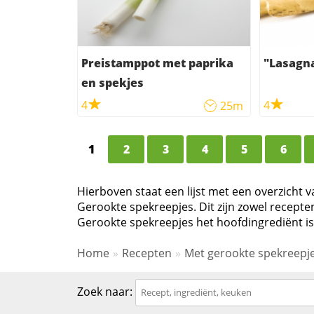
Preistamppot met paprika
"Lasagna
en spekjes
4
4
25m
1
2
3
4
5
6
Hierboven staat een lijst met een overzicht 
Gerookte spekreepjes. Dit zijn zowel recept
Gerookte spekreepjes het hoofdingrediënt is
Home
Recepten
Met gerookte spekreepj
Zoek naar: