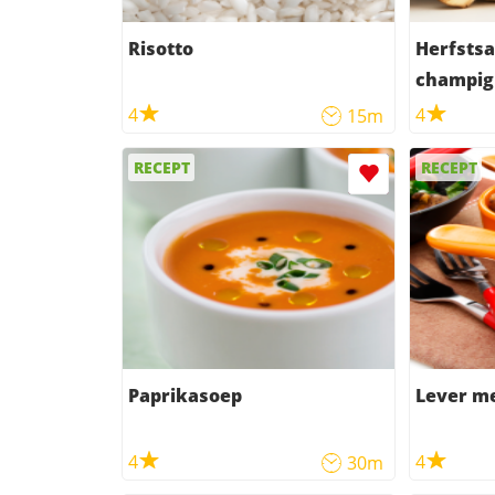
Risotto
Herfstsa
champign
gerookt
4
4
15m
RECEPT
RECEPT
Paprikasoep
Lever me
4
4
30m