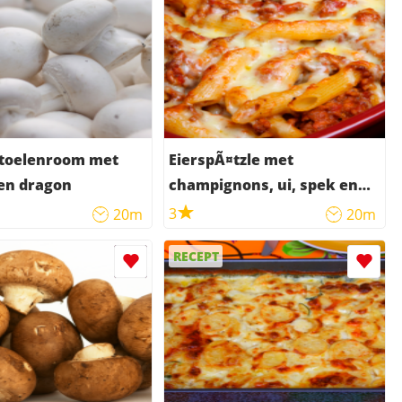
toelenroom met
EierspÃ¤tzle met
en dragon
champignons, ui, spek en
kaas
3
20m
20m
RECEPT