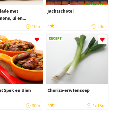
lade met
Jachtschotel
ons, ui en
e spekreepjes
4
10m
20m
RECEPT
t Spek en Uien
Chorizo-erwtensoep
4
30m
1u15m