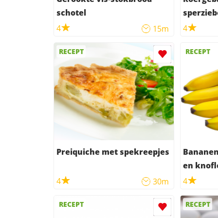
schotel
sperzie
spekree
4
4
15m
RECEPT
RECEPT
Preiquiche met spekreepjes
Bananen
en knof
4
4
30m
RECEPT
RECEPT