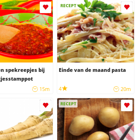
RECEPT
 spekreepjes bij
Einde van de maand pasta
tjesstamppot
4
15m
20m
RECEPT