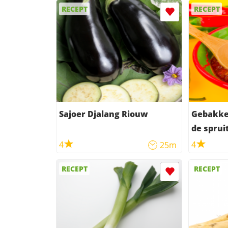
RECEPT
RECEPT
Sajoer Djalang Riouw
Gebakken
de sprui
4
4
25m
RECEPT
RECEPT