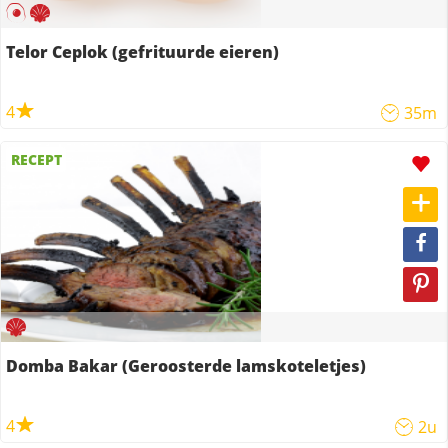
Telor Ceplok (gefrituurde eieren)
4
35m
RECEPT
Domba Bakar (Geroosterde lamskoteletjes)
4
2u