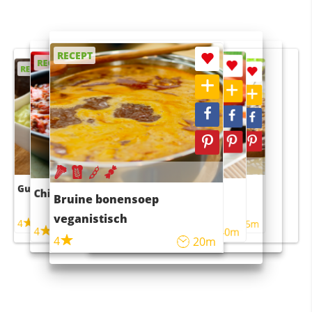
RECEPT
RECEPT
RECEPT
RECEPT
RECEPT
Guacamole
Pruimentaart met kaneel
Chili con carne
Sushi rijstsalade
Bruine bonensoep
maaltijdsalade
veganistisch
4
4
5m
55m
4
4
45m
40m
4
20m