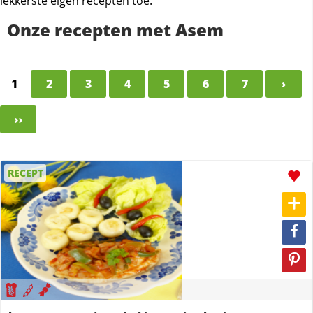
lekkerste eigen recepten toe.
Onze recepten met Asem
1
2
3
4
5
6
7
›
››
RECEPT