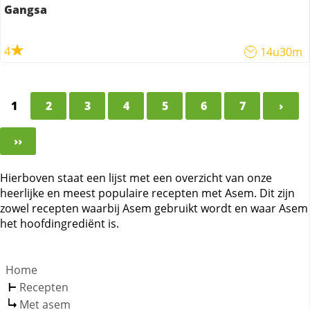
Gangsa
4
14u30m
1
2
3
4
5
6
7
›
››
Hierboven staat een lijst met een overzicht van onze
heerlijke en meest populaire recepten met Asem. Dit zijn
zowel recepten waarbij Asem gebruikt wordt en waar Asem
het hoofdingrediënt is.
Home
Recepten
Met asem