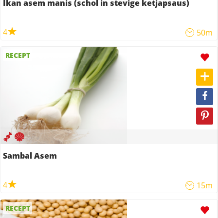
Ikan asem manis (schol in stevige ketjapsaus)
4
50m
RECEPT
Sambal Asem
4
15m
RECEPT