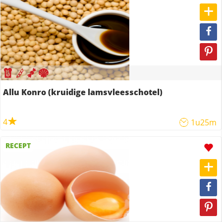
Allu Konro (kruidige lamsvleesschotel)
4
1u25m
RECEPT