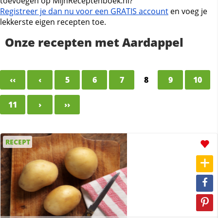
toevoegen op MijnReceptenboek.nl?
Registreer je dan nu voor een GRATIS account
en voeg je
lekkerste eigen recepten toe.
Onze recepten met Aardappel
‹‹
‹
5
6
7
8
9
10
11
›
››
RECEPT