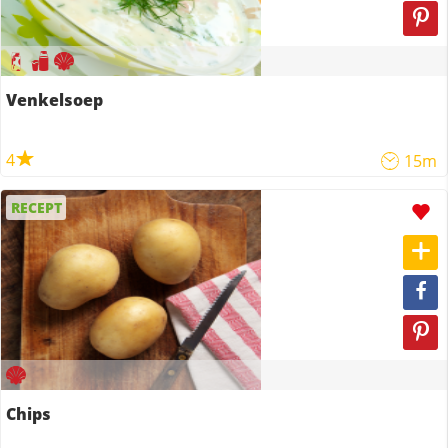
Venkelsoep
4
15m
RECEPT
Chips