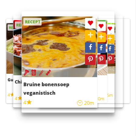
RECEPT
RECEPT
RECEPT
RECEPT
RECEPT
Guacamole
Pruimentaart met kaneel
Chili con carne
Sushi rijstsalade
Bruine bonensoep
maaltijdsalade
veganistisch
4
4
5m
55m
4
4
45m
40m
4
20m