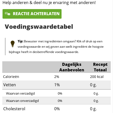
Help anderen & deel nu je ervaring met anderen!
REACTIE ACHTERLATEN
Voedingswaardetabel
Tip:
Bewuster met ingrediënten omgaan? Klik of druk op een
voedingswaarde en wij geven aan welk ingrediënt de hoogste
bijdrage heeft in desbetreffende voedingswaarde.
Dagelijks
Recept
Aanbevolen
Totaal
Calorieën
2%
200
kcal
Vetten
1%
0
g.
Waarvan verzadigd
0%
0
g.
Waarvan onverzadigd
0%
0
g.
Cholesterol
0%
0
g.