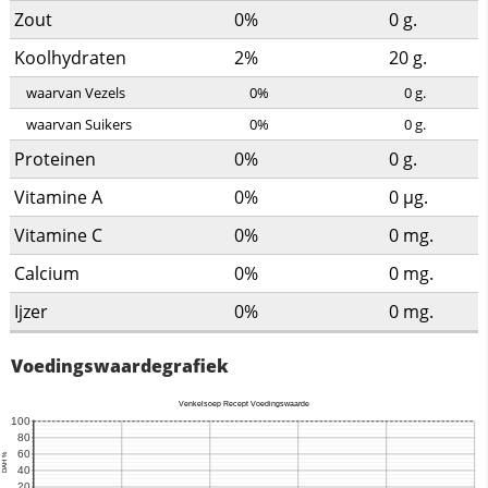
Zout
0%
0
g.
Koolhydraten
2%
20
g.
waarvan Vezels
0%
0
g.
waarvan Suikers
0%
0
g.
Proteinen
0%
0
g.
Vitamine A
0%
0
µg.
Vitamine C
0%
0
mg.
Calcium
0%
0
mg.
Ijzer
0%
0
mg.
Voedingswaardegrafiek