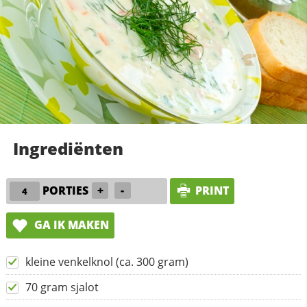
Ingrediënten
PORTIES
+
-
PRINT
GA IK MAKEN
kleine venkelknol (ca. 300 gram)
70 gram sjalot