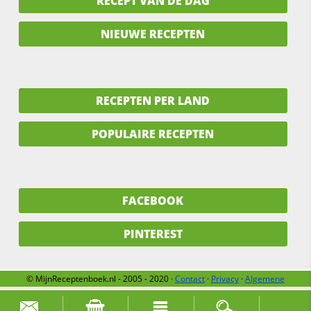
RECEPT VAN DE DAG
NIEUWE RECEPTEN
RECEPTEN PER LAND
POPULAIRE RECEPTEN
FACEBOOK
PINTEREST
© MijnReceptenboek.nl - 2005 - 2020 ·
Contact
·
Privacy
·
Algemene
voorwaarden
·
Support
·
Over ons
Zoek naar: