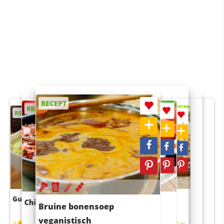
RECEPT
RECEPT
RECEPT
RECEPT
RECEPT
Guacamole
Pruimentaart met kaneel
Chili con carne
Sushi rijstsalade
Bruine bonensoep
maaltijdsalade
veganistisch
4
4