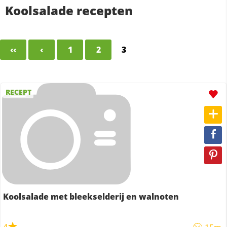
Koolsalade recepten
‹‹
‹
1
2
3
RECEPT
Koolsalade met bleekselderij en walnoten