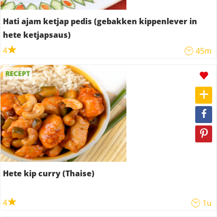
Hati ajam ketjap pedis (gebakken kippenlever in
hete ketjapsaus)
4
45m
RECEPT
Hete kip curry (Thaise)
4
1u