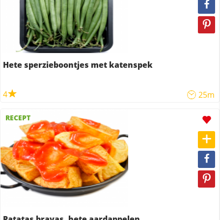
Hete sperzieboontjes met katenspek
4
25m
RECEPT
Patatas bravas, hete aardappelen