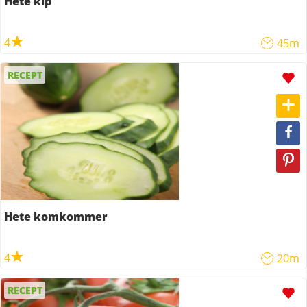
Hete kip
4
45m
RECEPT
Hete komkommer
4
20m
RECEPT