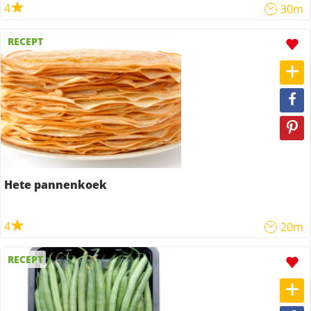
4
30m
RECEPT
Hete pannenkoek
4
20m
RECEPT