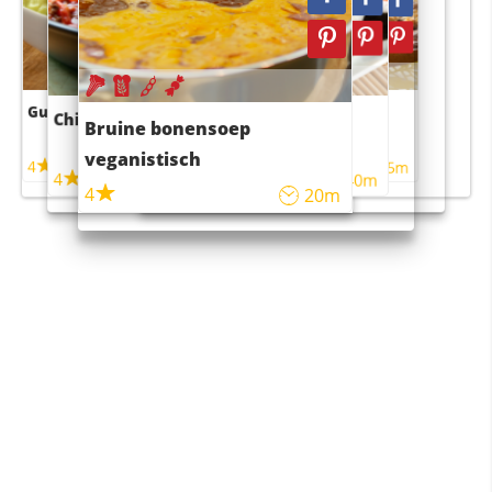
Guacamole
Pruimentaart met kaneel
Chili con carne
Sushi rijstsalade
Bruine bonensoep
maaltijdsalade
veganistisch
4
4
5m
55m
4
4
45m
40m
4
20m