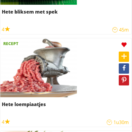
Hete bliksem met spek
4
45m
RECEPT
Hete loempiaatjes
4
1u30m