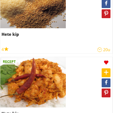
Hete kip
4
20u
RECEPT