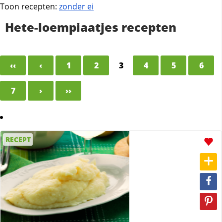
Toon recepten:
zonder ei
Hete-loempiaatjes recepten
‹‹
‹
1
2
3
4
5
6
7
›
››
RECEPT