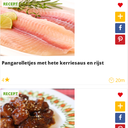
RECEPT
Pangarolletjes met hete kerriesaus en rijst
4
20m
RECEPT