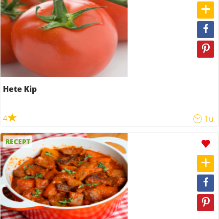
Hete Kip
4
1u
RECEPT