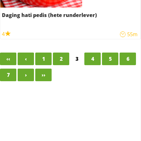
Daging hati pedis (hete runderlever)
4
55m
‹‹
‹
1
2
3
4
5
6
7
›
››