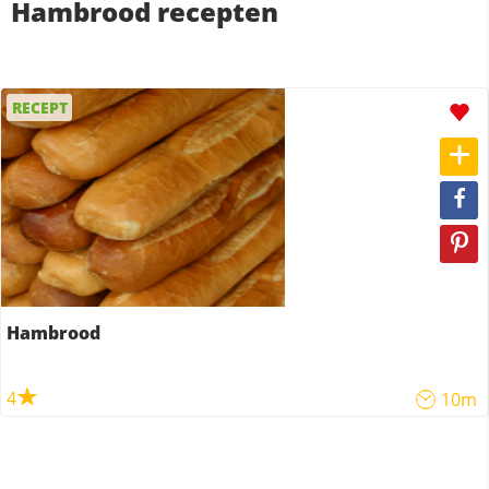
Hambrood recepten
RECEPT
Hambrood
4
10m