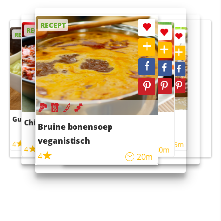
RECEPT
RECEPT
RECEPT
RECEPT
RECEPT
Guacamole
Pruimentaart met kaneel
Chili con carne
Sushi rijstsalade
Bruine bonensoep
maaltijdsalade
veganistisch
4
4
5m
55m
4
4
45m
40m
4
20m