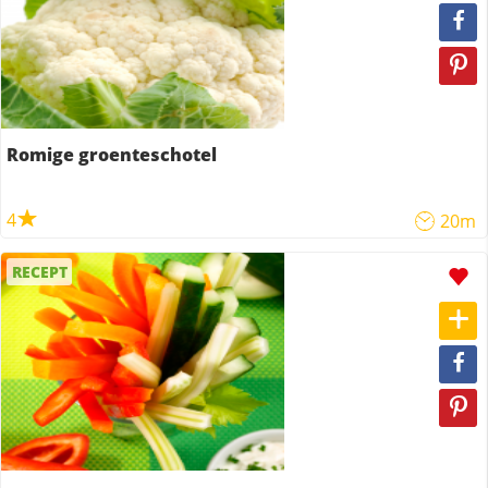
Romige groenteschotel
4
20m
RECEPT