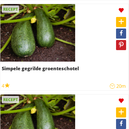
RECEPT
Simpele gegrilde groenteschotel
4
20m
RECEPT