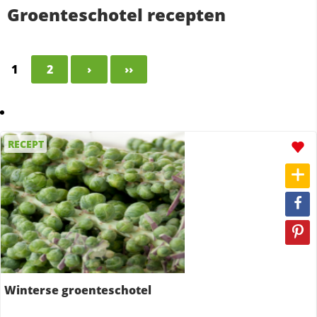
Groenteschotel recepten
1
2
›
››
RECEPT
Winterse groenteschotel