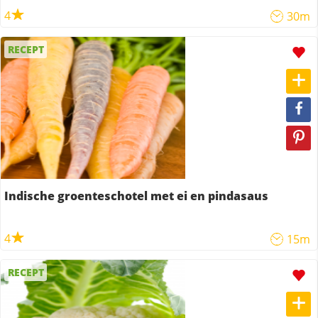
4
30m
RECEPT
Indische groenteschotel met ei en pindasaus
4
15m
RECEPT