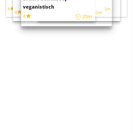
maaltijdsalade
veganistisch
4
4
5m
55m
4
4
45m
40m
4
20m