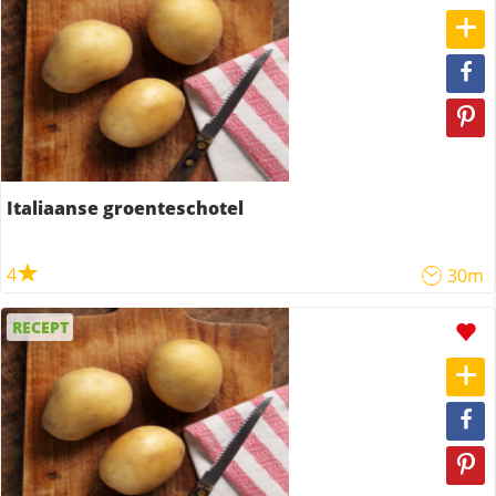
Italiaanse groenteschotel
4
30m
RECEPT