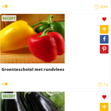
4
30m
RECEPT
Groenteschotel met rundvlees
4
1u
RECEPT