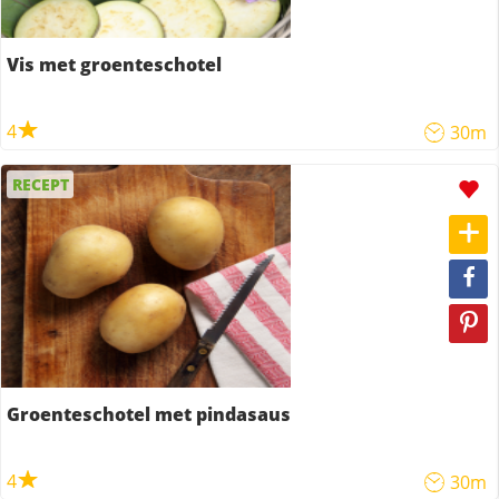
Vis met groenteschotel
4
30m
RECEPT
Groenteschotel met pindasaus
4
30m