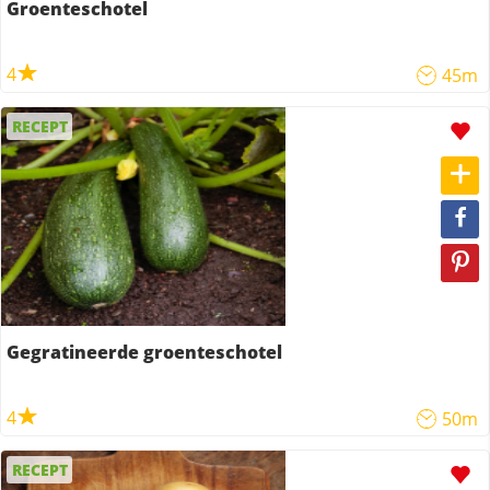
Groenteschotel
4
45m
RECEPT
Gegratineerde groenteschotel
4
50m
RECEPT