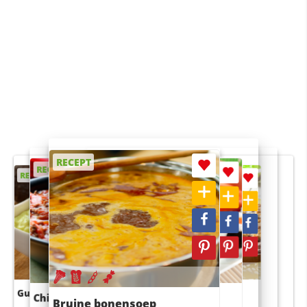
RECEPT
RECEPT
RECEPT
RECEPT
RECEPT
Guacamole
Pruimentaart met kaneel
Chili con carne
Sushi rijstsalade
Bruine bonensoep