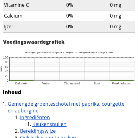
Vitamine C
0%
0
mg.
Calcium
0%
0
mg.
Ijzer
0%
0
mg.
Voedingswaardegrafiek
Inhoud
Gemengde groenteschotel met paprika, courgette
en aubergine
Ingrediënten
Keukenspullen
Bereidingswijze
Ook lekker om te maken