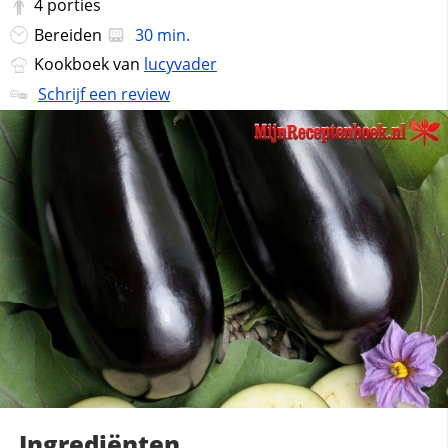
4
porties
Bereiden
30 min.
Kookboek van
lucyvader
Schrijf een review
Ingrediënten