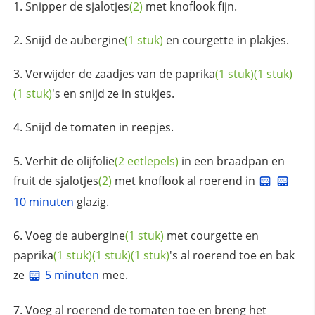
Snipper de
sjalotjes
(2)
met knoflook fijn.
Snijd de
aubergine
(1 stuk)
en courgette in plakjes.
Verwijder de zaadjes van de
paprika
(1 stuk)
(1 stuk)
(1 stuk)
's en snijd ze in stukjes.
Snijd de tomaten in reepjes.
Verhit de
olijfolie
(2 eetlepels)
in een braadpan en
fruit de
sjalotjes
(2)
met knoflook al roerend in
10 minuten
glazig.
Voeg de
aubergine
(1 stuk)
met courgette en
paprika
(1 stuk)
(1 stuk)
(1 stuk)
's al roerend toe en bak
ze
5 minuten
mee.
Voeg al roerend de tomaten toe en breng het