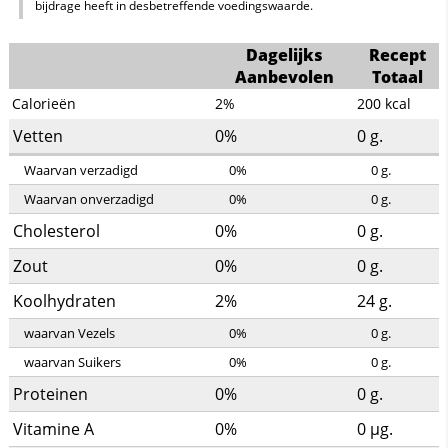
bijdrage heeft in desbetreffende voedingswaarde.
Dagelijks
Recept
Aanbevolen
Totaal
Calorieën
2%
200
kcal
Vetten
0%
0
g.
Waarvan verzadigd
0%
0
g.
Waarvan onverzadigd
0%
0
g.
Cholesterol
0%
0
g.
Zout
0%
0
g.
Koolhydraten
2%
24
g.
waarvan Vezels
0%
0
g.
waarvan Suikers
0%
0
g.
Proteinen
0%
0
g.
Vitamine A
0%
0
µg.