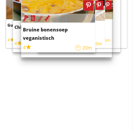
Guacamole
Pruimentaart met kaneel
Chili con carne
Sushi rijstsalade
Bruine bonensoep
maaltijdsalade
veganistisch
4
4
5m
55m
4
4
45m
40m
4
20m