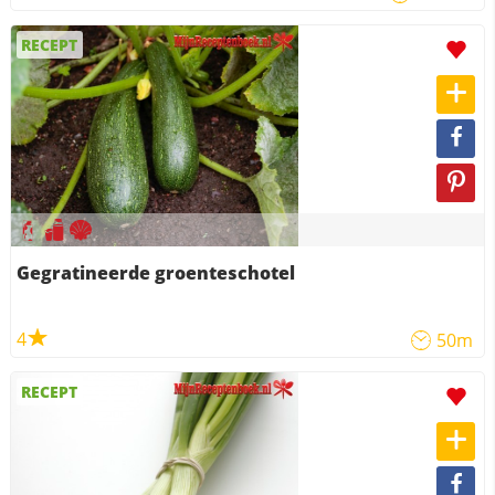
RECEPT
Gegratineerde groenteschotel
4
50m
RECEPT