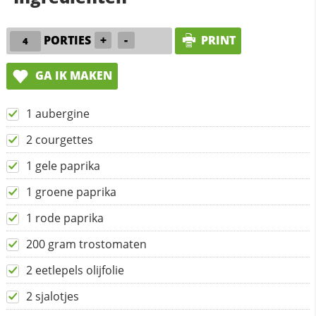
PORTIES
+
-
PRINT
GA IK MAKEN
1 aubergine
2 courgettes
1 gele paprika
1 groene paprika
1 rode paprika
200 gram trostomaten
2 eetlepels olijfolie
2 sjalotjes