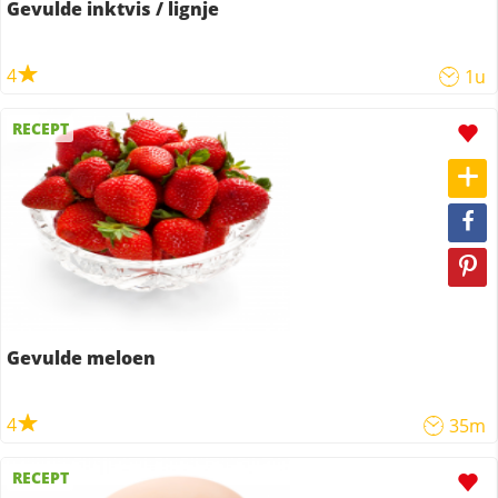
Gevulde inktvis / lignje
4
1u
RECEPT
Gevulde meloen
4
35m
RECEPT