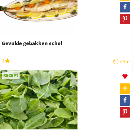
Gevulde gebakken schol
4
45m
RECEPT