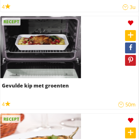
4
3u
RECEPT
Gevulde kip met groenten
4
50m
RECEPT