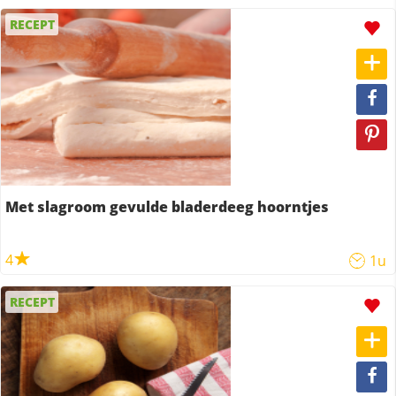
RECEPT
Met slagroom gevulde bladerdeeg hoorntjes
4
1u
RECEPT