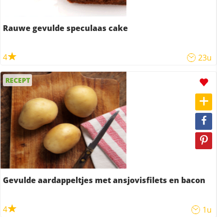
Rauwe gevulde speculaas cake
4
23u
RECEPT
Gevulde aardappeltjes met ansjovisfilets en bacon
4
1u