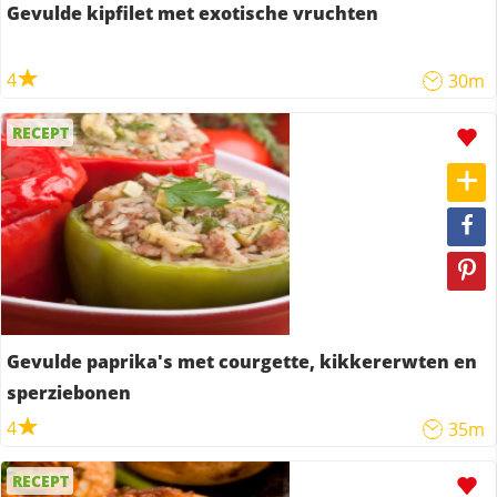
Gevulde kipfilet met exotische vruchten
4
30m
RECEPT
Gevulde paprika's met courgette, kikkererwten en
sperziebonen
4
35m
RECEPT