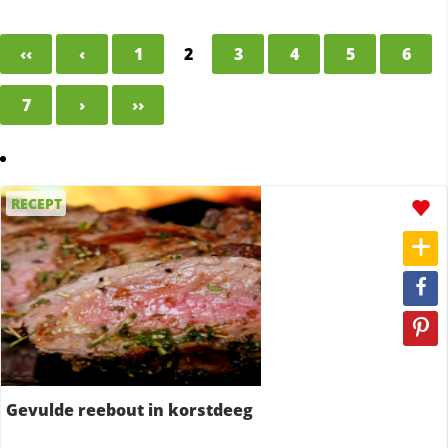
‹‹
‹
1
2
3
4
5
6
7
›
››
RECEPT
Gevulde reebout in korstdeeg