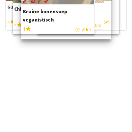
Guacamole
Pruimentaart met kaneel
Chili con carne
Sushi rijstsalade
Bruine bonensoep
maaltijdsalade
veganistisch
4
4
5m
55m
4
4
45m
40m
4
20m