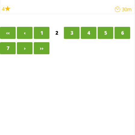
4
30m
‹‹
‹
1
2
3
4
5
6
7
›
››