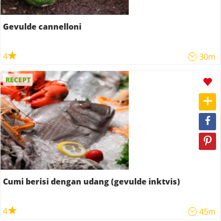
Gevulde cannelloni
4
30m
RECEPT
Cumi berisi dengan udang (gevulde inktvis)
4
45m