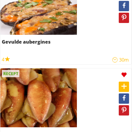
Gevulde aubergines
4
30m
RECEPT