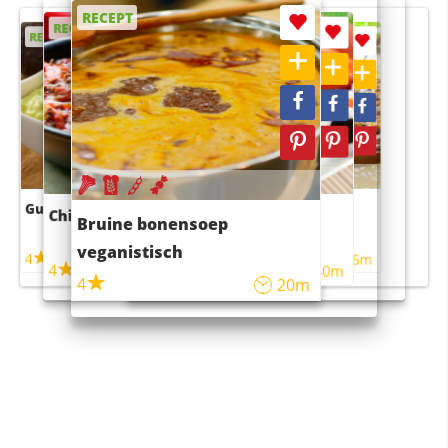
RECEPT
RECEPT
RECEPT
RECEPT
RECEPT
Guacamole
Pruimentaart met kaneel
Chili con carne
Sushi rijstsalade
Bruine bonensoep
maaltijdsalade
veganistisch
4
4
5m
55m
4
4
45m
40m
4
20m