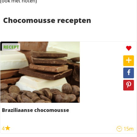
(ook met noten)
Chocomousse recepten
RECEPT
Braziliaanse chocomousse
4
15m