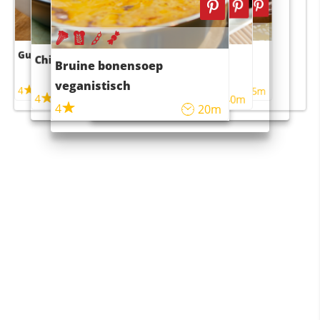
Guacamole
Pruimentaart met kaneel
Chili con carne
Sushi rijstsalade
Bruine bonensoep
maaltijdsalade
veganistisch
4
4
5m
55m
4
4
45m
40m
4
20m