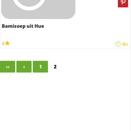
Bamisoep uit Hue
4
4u
‹‹
‹
1
2