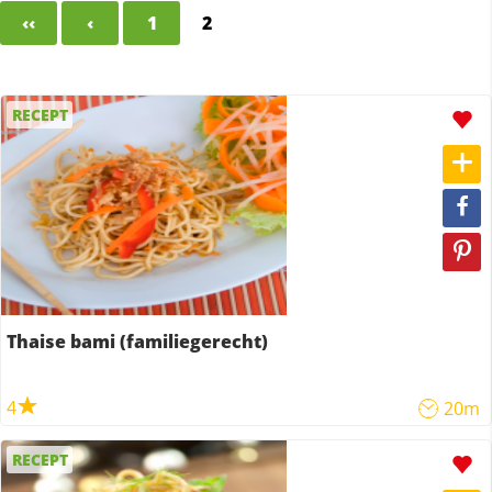
‹‹
‹
1
2
RECEPT
Thaise bami (familiegerecht)
4
20m
RECEPT