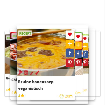
RECEPT
RECEPT
RECEPT
RECEPT
RECEPT
Guacamole
Pruimentaart met kaneel
Chili con carne
Sushi rijstsalade
Bruine bonensoep
maaltijdsalade
veganistisch
4
4
5m
55m
4
4
45m
40m
4
20m