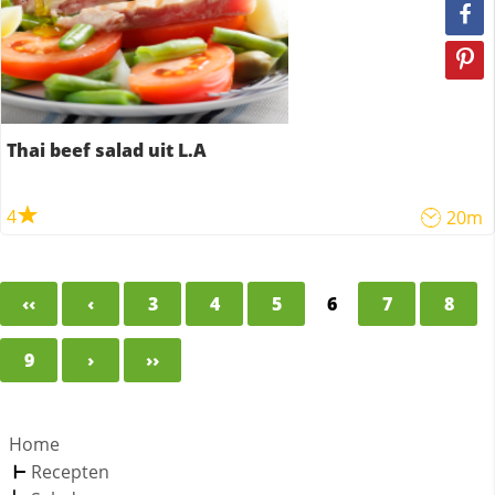
Thai beef salad uit L.A
4
20m
‹‹
‹
3
4
5
6
7
8
9
›
››
Home
Recepten