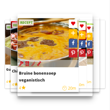
RECEPT
RECEPT
RECEPT
RECEPT
RECEPT
Guacamole
Pruimentaart met kaneel
Chili con carne
Sushi rijstsalade
Bruine bonensoep
maaltijdsalade
veganistisch
4
4
5m
55m
4
4
45m
40m
4
20m