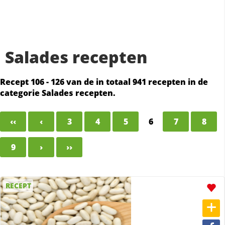
Salades recepten
Recept 106 - 126 van de in totaal 941 recepten in de
categorie Salades recepten.
‹‹
‹
3
4
5
6
7
8
9
›
››
RECEPT