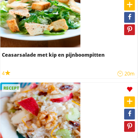
Ceasarsalade met kip en pijnboompitten
4
20m
RECEPT