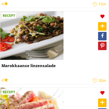
4
15m
RECEPT
Marokkaanse linzensalade
4
30m
RECEPT