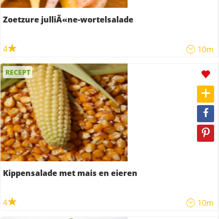
Zoetzure julliÃ«ne-wortelsalade
4
10m
RECEPT
Kippensalade met mais en eieren
4
10m