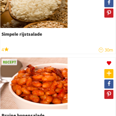
Simpele rijstsalade
4
30m
RECEPT
Bruine bonensalade