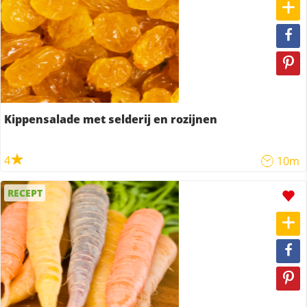
Kippensalade met selderij en rozijnen
4
10m
RECEPT