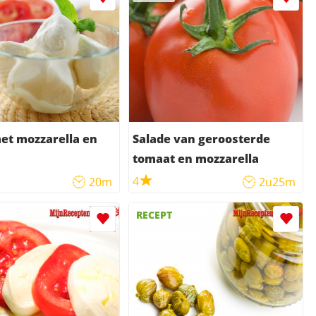
et mozzarella en
Salade van geroosterde
tomaat en mozzarella
4
20m
2u25m
RECEPT