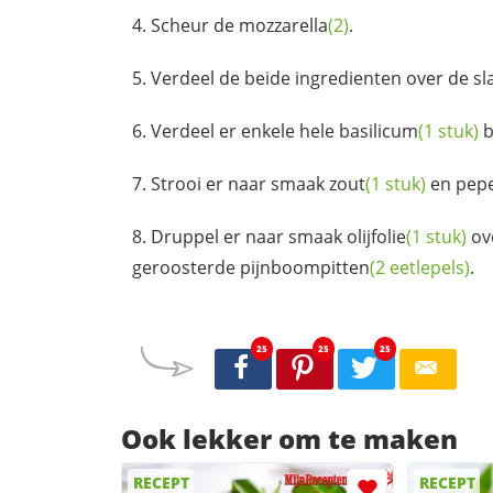
Scheur de
mozzarella
(2)
.
Verdeel de beide ingredienten over de sl
Verdeel er enkele hele
basilicum
(1 stuk)
b
Strooi er naar smaak
zout
(1 stuk)
en
pep
Druppel er naar smaak
olijfolie
(1 stuk)
ove
geroosterde
pijnboompitten
(2 eetlepels)
.
25
25
25
Ook lekker om te maken
RECEPT
RECEPT