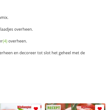
amix.
laadjes overheen.
er
(4)
overheen.
rheen en decoreer tot slot het geheel met de
RECEPT