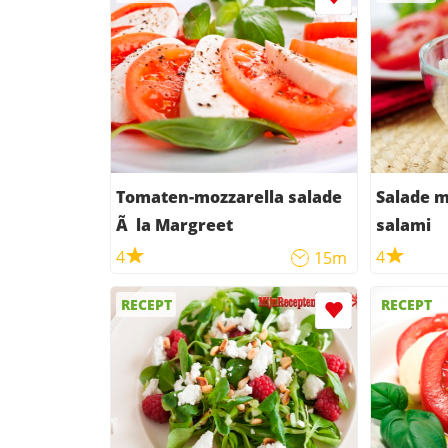
Tomaten-mozzarella salade
Salade m
Ã la Margreet
salami
4
4
15m
RECEPT
RECEPT