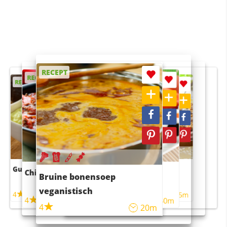
RECEPT
RECEPT
RECEPT
RECEPT
RECEPT
Guacamole
Pruimentaart met kaneel
Chili con carne
Sushi rijstsalade
Bruine bonensoep
maaltijdsalade
veganistisch
4
4
5m
55m
4
4
45m
40m
4
20m