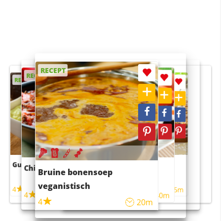
RECEPT
RECEPT
RECEPT
RECEPT
RECEPT
Guacamole
Pruimentaart met kaneel
Chili con carne
Sushi rijstsalade
Bruine bonensoep
maaltijdsalade
veganistisch
4
4
5m
55m
4
4
45m
40m
4
20m