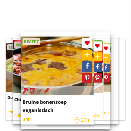
RECEPT
RECEPT
RECEPT
RECEPT
RECEPT
Guacamole
Pruimentaart met kaneel
Chili con carne
Sushi rijstsalade
Bruine bonensoep
maaltijdsalade
veganistisch
4
4
5m
55m
4
4
45m
40m
4
20m