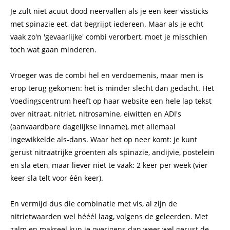
Je zult niet acuut dood neervallen als je een keer vissticks
met spinazie eet, dat begrijpt iedereen. Maar als je echt
vaak zo'n 'gevaarlijke' combi verorbert, moet je misschien
toch wat gaan minderen.
Vroeger was de combi hel en verdoemenis, maar men is
erop terug gekomen: het is minder slecht dan gedacht. Het
Voedingscentrum heeft op haar website een hele lap tekst
over nitraat, nitriet, nitrosamine, eiwitten en ADI's
(aanvaardbare dagelijkse inname), met allemaal
ingewikkelde als-dans. Waar het op neer komt: je kunt
gerust nitraatrijke groenten als spinazie, andijvie, postelein
en sla eten, maar liever niet te vaak: 2 keer per week (vier
keer sla telt voor één keer).
En vermijd dus die combinatie met vis, al zijn de
nitrietwaarden wel hééél laag, volgens de geleerden. Met
zalm en makreel kun je overigens dan weer wel gerust de