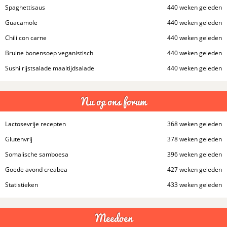
Spaghettisaus
440 weken geleden
Guacamole
440 weken geleden
Chili con carne
440 weken geleden
Bruine bonensoep veganistisch
440 weken geleden
Sushi rijstsalade maaltijdsalade
440 weken geleden
Nu op ons forum
Lactosevrije recepten
368 weken geleden
Glutenvrij
378 weken geleden
Somalische samboesa
396 weken geleden
Goede avond creabea
427 weken geleden
Statistieken
433 weken geleden
Meedoen