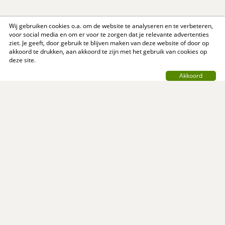
Wij gebruiken cookies o.a. om de website te analyseren en te verbeteren,
voor social media en om er voor te zorgen dat je relevante advertenties
ziet. Je geeft, door gebruik te blijven maken van deze website of door op
akkoord te drukken, aan akkoord te zijn met het gebruik van cookies op
deze site.
Akkoord
Contact
Privacy Policy
Support
Over ons
Algemene voorwaarden
© MijnReceptenboek.nl - 2005 - 2026
MijnReceptenboek.nl is een initiatief van: