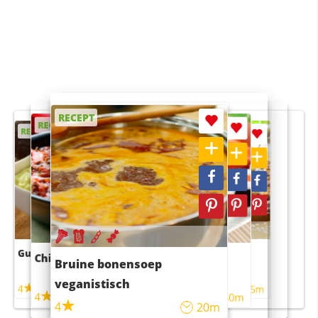
RECEPT
RECEPT
RECEPT
RECEPT
RECEPT
Guacamole
Pruimentaart met kaneel
Chili con carne
Sushi rijstsalade
Bruine bonensoep
maaltijdsalade
veganistisch
4
4
5m
55m
4
4
45m
40m
4
20m