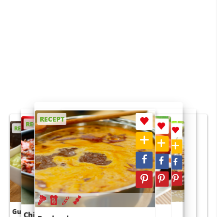
RECEPT
RECEPT
RECEPT
RECEPT
RECEPT
Guacamole
Pruimentaart met kaneel
Chili con carne
Sushi rijstsalade