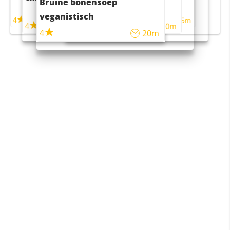
Bruine bonensoep
maaltijdsalade
veganistisch
4
4
5m
55m
4
4
45m
40m
4
20m