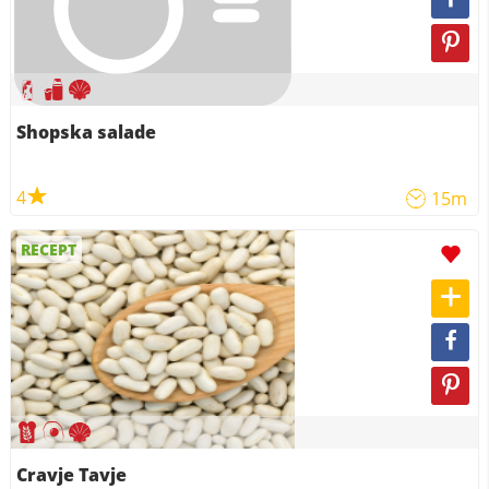
Shopska salade
4
15m
RECEPT
Cravje Tavje