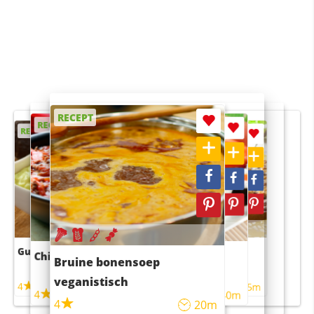
RECEPT
RECEPT
RECEPT
RECEPT
RECEPT
Guacamole
Pruimentaart met kaneel
Chili con carne
Sushi rijstsalade
Bruine bonensoep
maaltijdsalade
veganistisch
4
4
5m
55m
4
4
45m
40m
4
20m