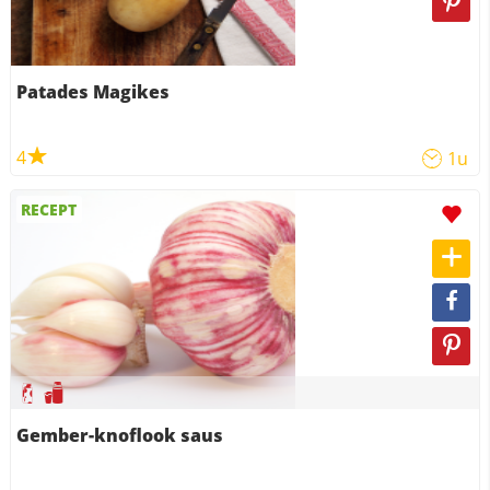
Patades Magikes
4
1u
RECEPT
Gember-knoflook saus