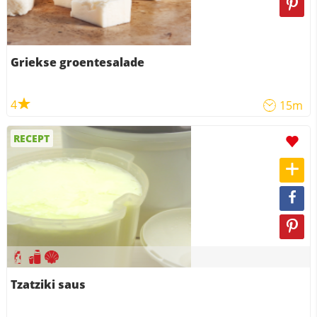
Griekse groentesalade
4
15m
RECEPT
Tzatziki saus