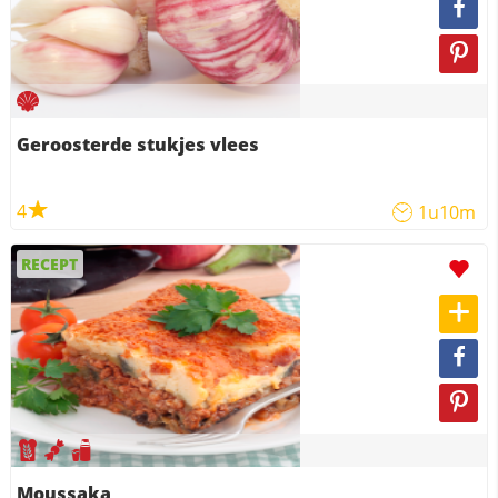
Geroosterde stukjes vlees
4
1u10m
RECEPT
Moussaka