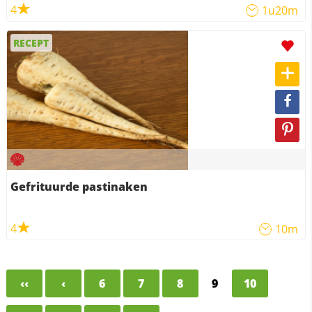
4
1u20m
RECEPT
Gefrituurde pastinaken
4
10m
‹‹
‹
6
7
8
9
10