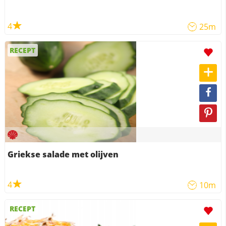
4
25m
RECEPT
Griekse salade met olijven
4
10m
RECEPT