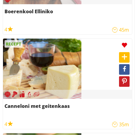
Boerenkool Elliniko
4
45m
RECEPT
Canneloni met geitenkaas
4
35m