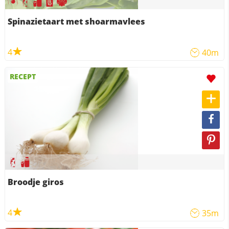
Spinazietaart met shoarmavlees
4
40m
RECEPT
Broodje giros
4
35m