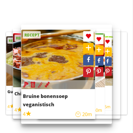
RECEPT
RECEPT
RECEPT
RECEPT
RECEPT
Guacamole
Pruimentaart met kaneel
Chili con carne
Sushi rijstsalade
Bruine bonensoep
maaltijdsalade
veganistisch
4
4
5m
55m
4
4
45m
40m
4
20m