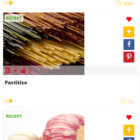
4
40m
RECEPT
Pastitiso
4
1u
RECEPT