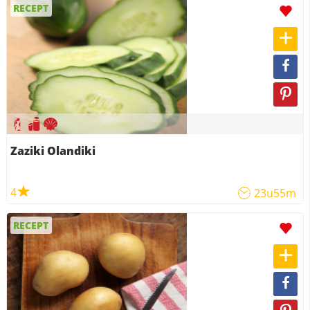
RECEPT
Zaziki Olandiki
4
23u55m
RECEPT