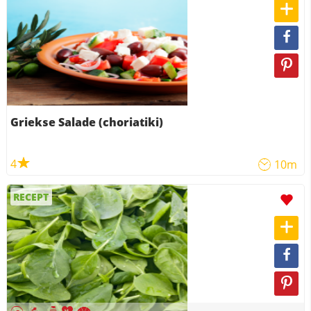
Griekse Salade (choriatiki)
4
10m
RECEPT